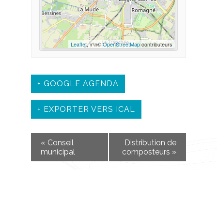
Leaflet
, \r\n©
OpenStreetMap
contributeurs
+ GOOGLE AGENDA
+ EXPORTER VERS ICAL
«
Conseil
Distribution de
municipal
composteurs
»