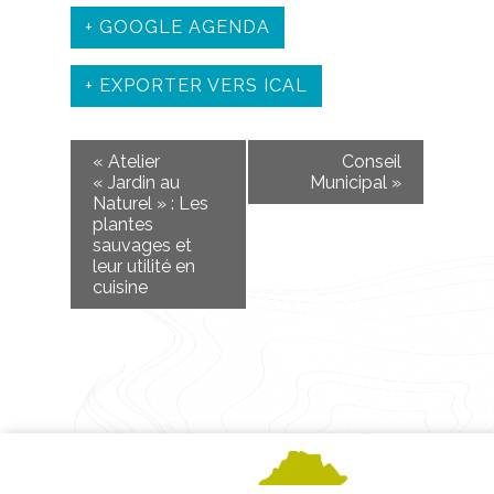
+ GOOGLE AGENDA
+ EXPORTER VERS ICAL
«
Atelier
Conseil
« Jardin au
Municipal
»
Naturel » : Les
plantes
sauvages et
leur utilité en
cuisine