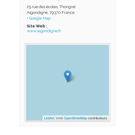
25 rue des écoles, Thorigné
Aigondigné
,
79370
France
+ Google Map
Site Web :
www.aigondigne.fr
Leaflet
, \r\n©
OpenStreetMap
contributeurs