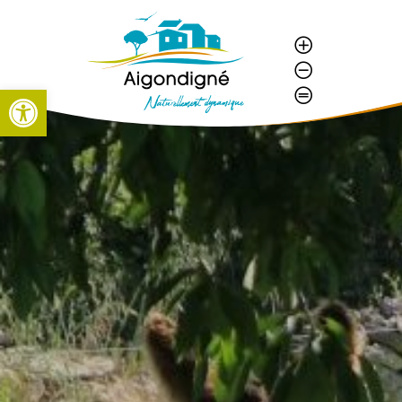
Aigondigné
Agrandir la 
Rétrécir la 
Ouvrir la barre d’outils
Réinitialiser