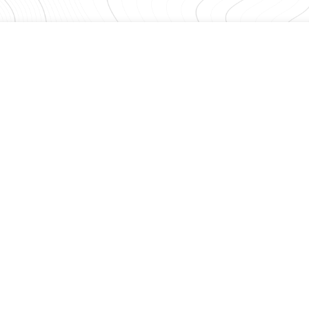
'accepte
Newsletter
R
l
Pour recevoir toutes les informations de la commune, inscrivez-vous
à notre newsletter !
E-mail
*
* En validant votre inscription, vous acceptez que la commune
d’Aigondigné mémorise et utilise votre adresse e-mail dans le but de
vous envoyer mensuellement une lettre d’informations. Vous pouvez
à tout moment demander votre désinscription en contactant la
mairie par téléphone ou par e-mail. *