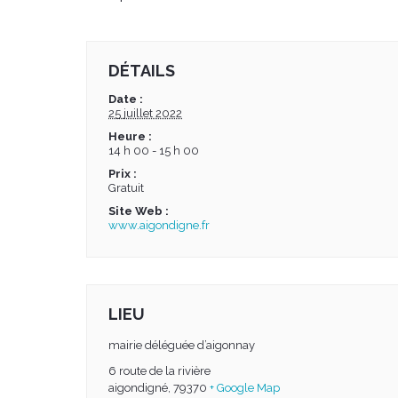
DÉTAILS
Date :
25 juillet 2022
Heure :
14 h 00 - 15 h 00
Prix :
Gratuit
Site Web :
www.aigondigne.fr
LIEU
mairie déléguée d’aigonnay
6 route de la rivière
aigondigné
,
79370
+ Google Map