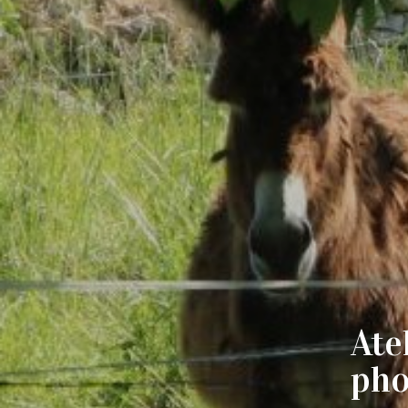
Ate
pho