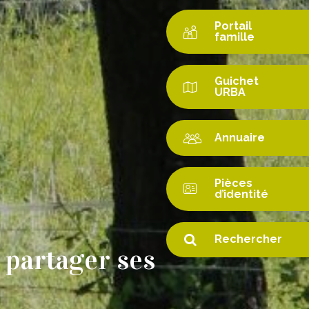
Portail
famille
Guichet
URBA
Annuaire
Pièces
d’identité
Rechercher
 partager ses