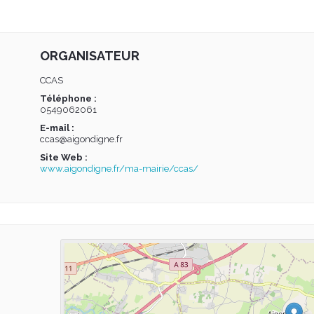
ORGANISATEUR
CCAS
Téléphone :
0549062061
E-mail :
ccas@aigondigne.fr
Site Web :
www.aigondigne.fr/ma-mairie/ccas/