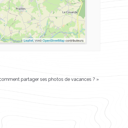
Leaflet
, \r\n©
OpenStreetMap
contributeurs
: comment partager ses photos de vacances ?
»